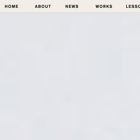
NEWS｜水彩教室、絵画教室（奈良／大阪／東京）なら
三原色水彩画家 青江健二 AOE KENJI