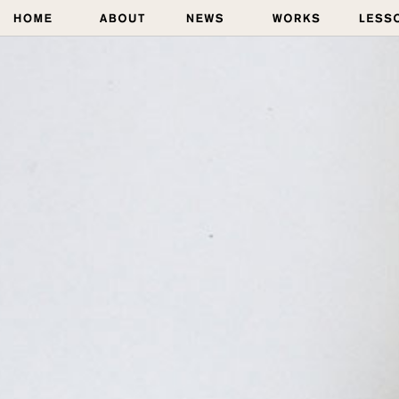
NEWS｜水彩教室、絵画教室（奈良／大阪／東京）なら
三原色水彩画家 青江健二 AOE KENJI